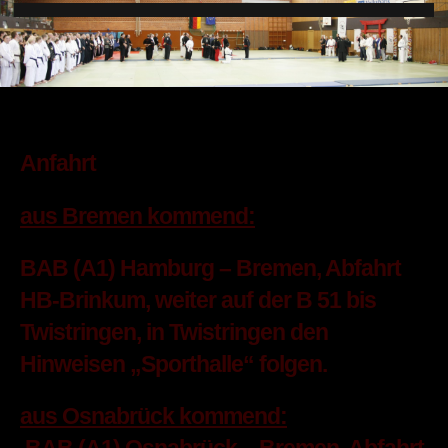
Anfahrt
aus Bremen kommend:
BAB (A1) Hamburg – Bremen, Abfahrt
HB-Brinkum, weiter auf der B 51 bis
Twistringen, in Twistringen den
Hinweisen „Sporthalle“ folgen.
aus Osnabrück kommend: