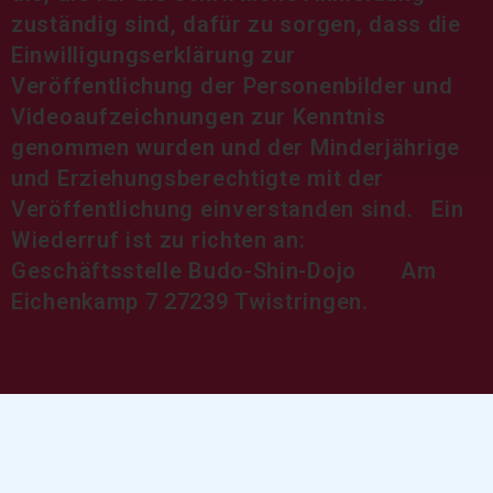
zuständig sind, dafür zu sorgen, dass die
Einwilligungserklärung zur
Veröffentlichung der Personenbilder und
Videoaufzeichnungen zur Kenntnis
genommen wurden und der Minderjährige
und Erziehungsberechtigte mit der
Veröffentlichung einverstanden sind. Ein
Wiederruf ist zu richten an:
Geschäftsstelle Budo-Shin-Dojo Am
Eichenkamp 7 27239 Twistringen.