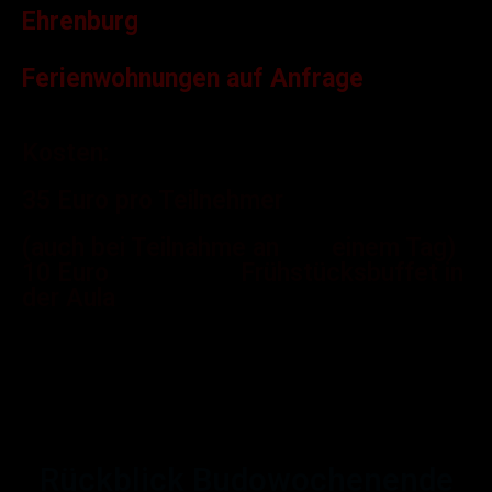
Ehrenburg
Ferienwohnungen auf Anfrage
Kosten:
35 Euro pro Teilnehmer
(auch bei Teilnahme an einem Tag)
10 Euro Frühstücksbuffet in
der Aula
Rückblick Budowochenende