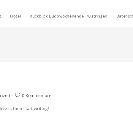
t
Hotel
Rückblick Budowochenende Twistringen
Datensc
rized
0 Kommentare
te it, then start writing!